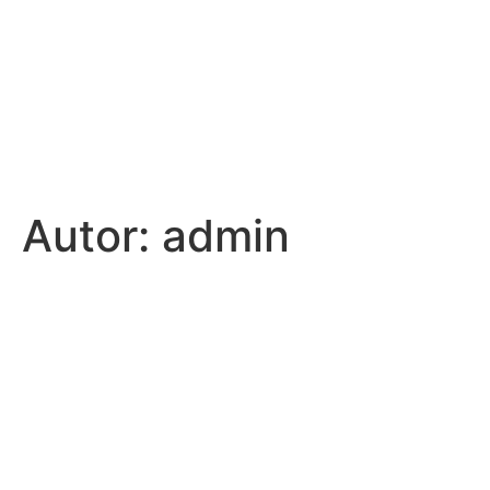
Autor:
admin
VISÍTANOS
11140 de, C. Carril de la Fuente, 4A, 11140 Conil de la